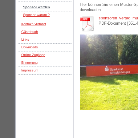
Hier können Sie einen Muster-S
Sponsor werden
downloaden.
Sponsor warum ?
sponsoren_vertag_mus
PDF-Dokument [351.
Kontakt / Anfahrt
Gästebuch
Links
Downloads
Online-Zugänge
Erinnerung
Impressum