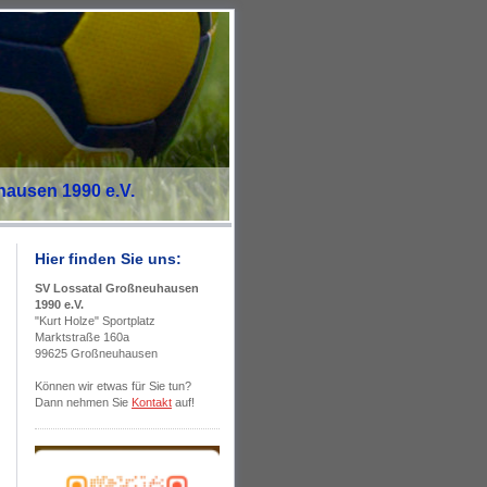
ausen 1990 e.V.
Hier finden Sie uns:
SV Lossatal Großneuhausen
1990 e.V.
"Kurt Holze" Sportplatz
Marktstraße 160a
99625 Großneuhausen
Können wir etwas für Sie tun?
Dann nehmen Sie
Kontakt
auf!